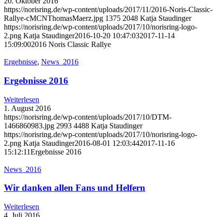
20. Oktober 2016
https://norisring.de/wp-content/uploads/2017/11/2016-Noris-Classic-
Rallye-cMCNThomasMaerz.jpg
1375
2048
Katja Staudinger
https://norisring.de/wp-content/uploads/2017/10/norisring-logo-
2.png
Katja Staudinger
2016-10-20 10:47:03
2017-11-14
15:09:00
2016 Noris Classic Rallye
Ergebnisse
,
News_2016
Ergebnisse 2016
Weiterlesen
1. August 2016
https://norisring.de/wp-content/uploads/2017/10/DTM-
1466860983.jpg
2993
4488
Katja Staudinger
https://norisring.de/wp-content/uploads/2017/10/norisring-logo-
2.png
Katja Staudinger
2016-08-01 12:03:44
2017-11-16
15:12:11
Ergebnisse 2016
News_2016
Wir danken allen Fans und Helfern
Weiterlesen
4. Juli 2016