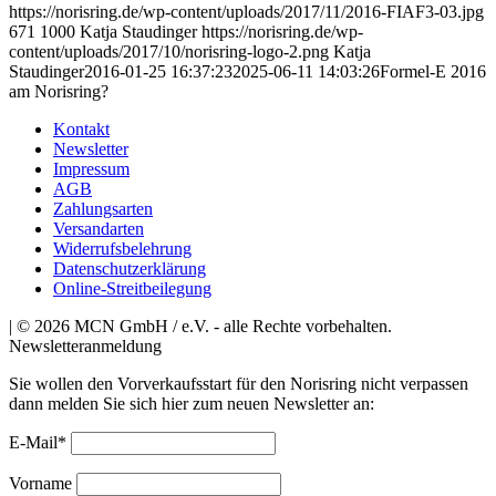
https://norisring.de/wp-content/uploads/2017/11/2016-FIAF3-03.jpg
671
1000
Katja Staudinger
https://norisring.de/wp-
content/uploads/2017/10/norisring-logo-2.png
Katja
Staudinger
2016-01-25 16:37:23
2025-06-11 14:03:26
Formel-E 2016
am Norisring?
Kontakt
Newsletter
Impressum
AGB
Zahlungsarten
Versandarten
Widerrufsbelehrung
Datenschutzerklärung
Online-Streitbeilegung
| © 2026 MCN GmbH / e.V. - alle Rechte vorbehalten.
Newsletteranmeldung
Sie wollen den Vorverkaufsstart für den Norisring nicht verpassen
dann melden Sie sich hier zum neuen Newsletter an:
E-Mail*
Vorname