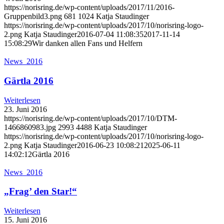
https://norisring.de/wp-content/uploads/2017/11/2016-
Gruppenbild3.png
681
1024
Katja Staudinger
https://norisring.de/wp-content/uploads/2017/10/norisring-logo-
2.png
Katja Staudinger
2016-07-04 11:08:35
2017-11-14
15:08:29
Wir danken allen Fans und Helfern
News_2016
Gärtla 2016
Weiterlesen
23. Juni 2016
https://norisring.de/wp-content/uploads/2017/10/DTM-
1466860983.jpg
2993
4488
Katja Staudinger
https://norisring.de/wp-content/uploads/2017/10/norisring-logo-
2.png
Katja Staudinger
2016-06-23 10:08:21
2025-06-11
14:02:12
Gärtla 2016
News_2016
„Frag’ den Star!“
Weiterlesen
15. Juni 2016