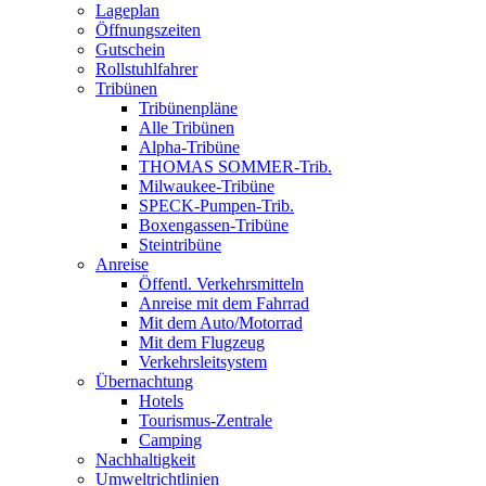
Lageplan
Öffnungszeiten
Gutschein
Rollstuhlfahrer
Tribünen
Tribünenpläne
Alle Tribünen
Alpha-Tribüne
THOMAS SOMMER-Trib.
Milwaukee-Tribüne
SPECK-Pumpen-Trib.
Boxengassen-Tribüne
Steintribüne
Anreise
Öffentl. Verkehrsmitteln
Anreise mit dem Fahrrad
Mit dem Auto/Motorrad
Mit dem Flugzeug
Verkehrsleitsystem
Übernachtung
Hotels
Tourismus-Zentrale
Camping
Nachhaltigkeit
Umweltrichtlinien