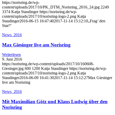
https://norisring.de/wp-
content/uploads/2017/10/PK_DTM_Norisring_2016_24.jpg
2249
3374
Katja Staudinger
https://norisring.de/wp-
content/uploads/2017/10/norisring-logo-2.png
Katja
Staudinger
2016-06-15 16:47:40
2017-11-14 15:12:10
„Frag’ den
Star!“
News_2016
Max Giesinger live am Norisring
Weiterlesen
9. Juni 2016
https://norisring.de/wp-content/uploads/2017/10/160608-
Giesinger.jpg
600
1200
Katja Staudinger
https://norisring.de/wp-
content/uploads/2017/10/norisring-logo-2.png
Katja
Staudinger
2016-06-09 16:41:30
2017-11-14 15:12:27
Max Giesinger
live am Norisring
News_2016
Mit Maximilian Götz und Klaus Ludwig über den
Norisring