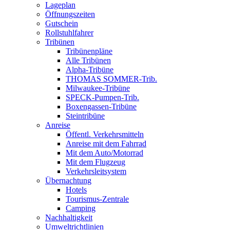
Lageplan
Öffnungszeiten
Gutschein
Rollstuhlfahrer
Tribünen
Tribünenpläne
Alle Tribünen
Alpha-Tribüne
THOMAS SOMMER-Trib.
Milwaukee-Tribüne
SPECK-Pumpen-Trib.
Boxengassen-Tribüne
Steintribüne
Anreise
Öffentl. Verkehrsmitteln
Anreise mit dem Fahrrad
Mit dem Auto/Motorrad
Mit dem Flugzeug
Verkehrsleitsystem
Übernachtung
Hotels
Tourismus-Zentrale
Camping
Nachhaltigkeit
Umweltrichtlinien