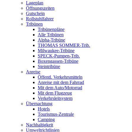
Lageplan
Öffnungszeiten
Gutschein
Rollstuhlfahrer
Tribünen
Tribünenpläne
Alle Tribünen
Alpha-Tribüne
THOMAS SOMMER-Trib.
Milwaukee-Tribüne
SPECK-Pumpen-Trib.
Boxengassen-Tribüne
Steintribüne
Anreise
Öffentl. Verkehrsmitteln
Anreise mit dem Fahrrad
Mit dem Auto/Motorrad
Mit dem Flugzeug
Verkehrsleitsystem
Übernachtung
Hotels
Tourismus-Zentrale
Camping
Nachhaltigkeit
Umweltrichtlinien