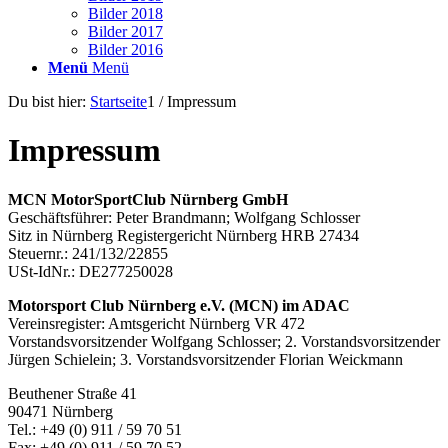
Bilder 2018
Bilder 2017
Bilder 2016
Menü
Menü
Du bist hier:
Startseite
1
/
Impressum
Impressum
MCN MotorSportClub Nürnberg GmbH
Geschäftsführer: Peter Brandmann; Wolfgang Schlosser
Sitz in Nürnberg Registergericht Nürnberg HRB 27434
Steuernr.: 241/132/22855
USt-IdNr.: DE277250028
Motorsport Club Nürnberg e.V. (MCN) im ADAC
Vereinsregister: Amtsgericht Nürnberg VR 472
Vorstandsvorsitzender Wolfgang Schlosser; 2. Vorstandsvorsitzender
Jürgen Schielein; 3. Vorstandsvorsitzender Florian Weickmann
Beuthener Straße 41
90471 Nürnberg
Tel.: +49 (0) 911 / 59 70 51
Fax: +49 (0) 911 / 59 70 52