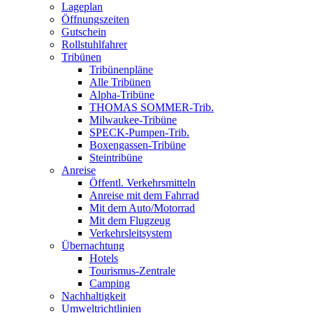
Lageplan
Öffnungszeiten
Gutschein
Rollstuhlfahrer
Tribünen
Tribünenpläne
Alle Tribünen
Alpha-Tribüne
THOMAS SOMMER-Trib.
Milwaukee-Tribüne
SPECK-Pumpen-Trib.
Boxengassen-Tribüne
Steintribüne
Anreise
Öffentl. Verkehrsmitteln
Anreise mit dem Fahrrad
Mit dem Auto/Motorrad
Mit dem Flugzeug
Verkehrsleitsystem
Übernachtung
Hotels
Tourismus-Zentrale
Camping
Nachhaltigkeit
Umweltrichtlinien