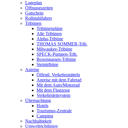
Lageplan
Öffnungszeiten
Gutschein
Rollstuhlfahrer
Tribünen
Tribünenpläne
Alle Tribünen
Alpha-Tribüne
THOMAS SOMMER-Trib.
Milwaukee-Tribüne
SPECK-Pumpen-Trib.
Boxengassen-Tribüne
Steintribüne
Anreise
Öffentl. Verkehrsmitteln
Anreise mit dem Fahrrad
Mit dem Auto/Motorrad
Mit dem Flugzeug
Verkehrsleitsystem
Übernachtung
Hotels
Tourismus-Zentrale
Camping
Nachhaltigkeit
Umweltrichtlinien