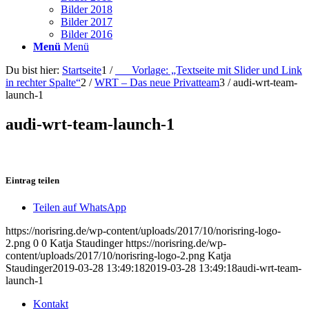
Bilder 2018
Bilder 2017
Bilder 2016
Menü
Menü
Du bist hier:
Startseite
1
/
___Vorlage: „Textseite mit Slider und Link
in rechter Spalte“
2
/
WRT – Das neue Privatteam
3
/
audi-wrt-team-
launch-1
audi-wrt-team-launch-1
Eintrag teilen
Teilen auf WhatsApp
https://norisring.de/wp-content/uploads/2017/10/norisring-logo-
2.png
0
0
Katja Staudinger
https://norisring.de/wp-
content/uploads/2017/10/norisring-logo-2.png
Katja
Staudinger
2019-03-28 13:49:18
2019-03-28 13:49:18
audi-wrt-team-
launch-1
Kontakt