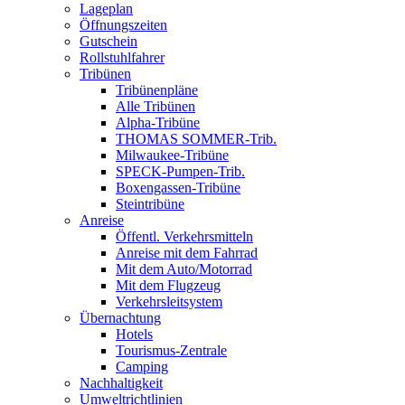
Lageplan
Öffnungszeiten
Gutschein
Rollstuhlfahrer
Tribünen
Tribünenpläne
Alle Tribünen
Alpha-Tribüne
THOMAS SOMMER-Trib.
Milwaukee-Tribüne
SPECK-Pumpen-Trib.
Boxengassen-Tribüne
Steintribüne
Anreise
Öffentl. Verkehrsmitteln
Anreise mit dem Fahrrad
Mit dem Auto/Motorrad
Mit dem Flugzeug
Verkehrsleitsystem
Übernachtung
Hotels
Tourismus-Zentrale
Camping
Nachhaltigkeit
Umweltrichtlinien