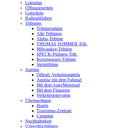
Lageplan
Öffnungszeiten
Gutschein
Rollstuhlfahrer
Tribünen
Tribünenpläne
Alle Tribünen
Alpha-Tribüne
THOMAS SOMMER-Trib.
Milwaukee-Tribüne
SPECK-Pumpen-Trib.
Boxengassen-Tribüne
Steintribüne
Anreise
Öffentl. Verkehrsmitteln
Anreise mit dem Fahrrad
Mit dem Auto/Motorrad
Mit dem Flugzeug
Verkehrsleitsystem
Übernachtung
Hotels
Tourismus-Zentrale
Camping
Nachhaltigkeit
Umweltrichtlinien