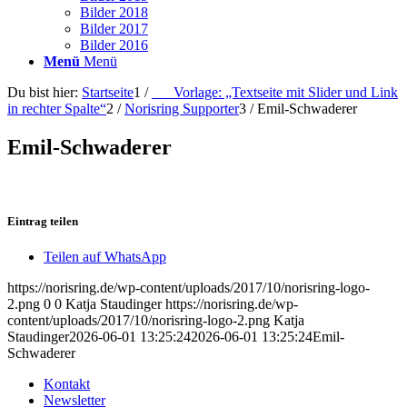
Bilder 2018
Bilder 2017
Bilder 2016
Menü
Menü
Du bist hier:
Startseite
1
/
___Vorlage: „Textseite mit Slider und Link
in rechter Spalte“
2
/
Norisring Supporter
3
/
Emil-Schwaderer
Emil-Schwaderer
Eintrag teilen
Teilen auf WhatsApp
https://norisring.de/wp-content/uploads/2017/10/norisring-logo-
2.png
0
0
Katja Staudinger
https://norisring.de/wp-
content/uploads/2017/10/norisring-logo-2.png
Katja
Staudinger
2026-06-01 13:25:24
2026-06-01 13:25:24
Emil-
Schwaderer
Kontakt
Newsletter