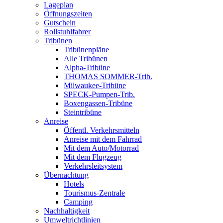
Lageplan
Öffnungszeiten
Gutschein
Rollstuhlfahrer
Tribünen
Tribünenpläne
Alle Tribünen
Alpha-Tribüne
THOMAS SOMMER-Trib.
Milwaukee-Tribüne
SPECK-Pumpen-Trib.
Boxengassen-Tribüne
Steintribüne
Anreise
Öffentl. Verkehrsmitteln
Anreise mit dem Fahrrad
Mit dem Auto/Motorrad
Mit dem Flugzeug
Verkehrsleitsystem
Übernachtung
Hotels
Tourismus-Zentrale
Camping
Nachhaltigkeit
Umweltrichtlinien