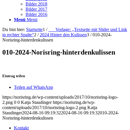
Bilder 2018
Bilder 2017
Bilder 2016
Menü
Menü
Du bist hier:
Startseite
1
/
___Vorlage: „Textseite mit Slider und Link
in rechter Spalte“
2
/
2024 Hinter den Kulissen
3
/
010-2024-
Norisring-hinterdenkulissen
010-2024-Norisring-hinterdenkulissen
Eintrag teilen
Teilen auf WhatsApp
https://norisring.de/wp-content/uploads/2017/10/norisring-logo-
2.png
0
0
Katja Staudinger
https://norisring.de/wp-
content/uploads/2017/10/norisring-logo-2.png
Katja
Staudinger
2024-08-16 09:19:32
2024-08-16 09:19:32
010-2024-
Norisring-hinterdenkulissen
Kontakt