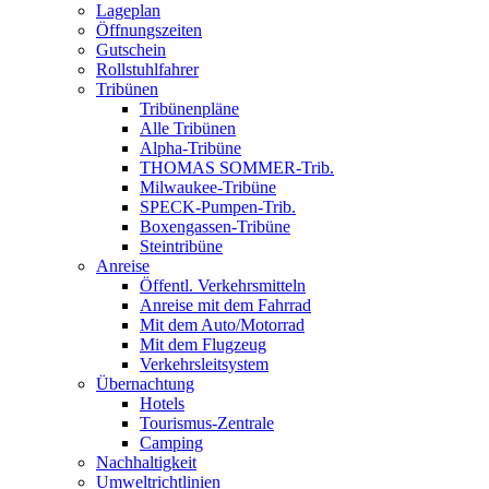
Lageplan
Öffnungszeiten
Gutschein
Rollstuhlfahrer
Tribünen
Tribünenpläne
Alle Tribünen
Alpha-Tribüne
THOMAS SOMMER-Trib.
Milwaukee-Tribüne
SPECK-Pumpen-Trib.
Boxengassen-Tribüne
Steintribüne
Anreise
Öffentl. Verkehrsmitteln
Anreise mit dem Fahrrad
Mit dem Auto/Motorrad
Mit dem Flugzeug
Verkehrsleitsystem
Übernachtung
Hotels
Tourismus-Zentrale
Camping
Nachhaltigkeit
Umweltrichtlinien