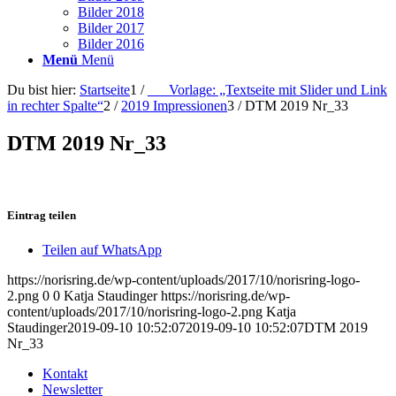
Bilder 2018
Bilder 2017
Bilder 2016
Menü
Menü
Du bist hier:
Startseite
1
/
___Vorlage: „Textseite mit Slider und Link
in rechter Spalte“
2
/
2019 Impressionen
3
/
DTM 2019 Nr_33
DTM 2019 Nr_33
Eintrag teilen
Teilen auf WhatsApp
https://norisring.de/wp-content/uploads/2017/10/norisring-logo-
2.png
0
0
Katja Staudinger
https://norisring.de/wp-
content/uploads/2017/10/norisring-logo-2.png
Katja
Staudinger
2019-09-10 10:52:07
2019-09-10 10:52:07
DTM 2019
Nr_33
Kontakt
Newsletter