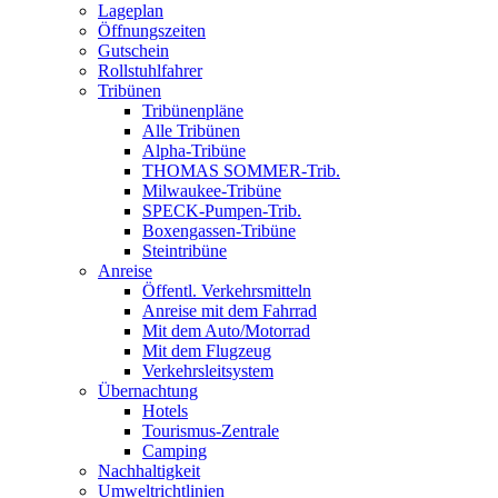
Lageplan
Öffnungszeiten
Gutschein
Rollstuhlfahrer
Tribünen
Tribünenpläne
Alle Tribünen
Alpha-Tribüne
THOMAS SOMMER-Trib.
Milwaukee-Tribüne
SPECK-Pumpen-Trib.
Boxengassen-Tribüne
Steintribüne
Anreise
Öffentl. Verkehrsmitteln
Anreise mit dem Fahrrad
Mit dem Auto/Motorrad
Mit dem Flugzeug
Verkehrsleitsystem
Übernachtung
Hotels
Tourismus-Zentrale
Camping
Nachhaltigkeit
Umweltrichtlinien