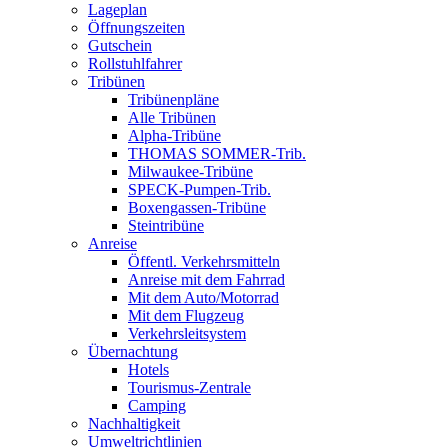
Lageplan
Öffnungszeiten
Gutschein
Rollstuhlfahrer
Tribünen
Tribünenpläne
Alle Tribünen
Alpha-Tribüne
THOMAS SOMMER-Trib.
Milwaukee-Tribüne
SPECK-Pumpen-Trib.
Boxengassen-Tribüne
Steintribüne
Anreise
Öffentl. Verkehrsmitteln
Anreise mit dem Fahrrad
Mit dem Auto/Motorrad
Mit dem Flugzeug
Verkehrsleitsystem
Übernachtung
Hotels
Tourismus-Zentrale
Camping
Nachhaltigkeit
Umweltrichtlinien