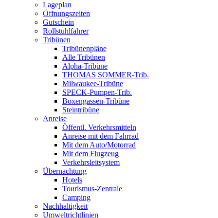
Lageplan
Öffnungszeiten
Gutschein
Rollstuhlfahrer
Tribünen
Tribünenpläne
Alle Tribünen
Alpha-Tribüne
THOMAS SOMMER-Trib.
Milwaukee-Tribüne
SPECK-Pumpen-Trib.
Boxengassen-Tribüne
Steintribüne
Anreise
Öffentl. Verkehrsmitteln
Anreise mit dem Fahrrad
Mit dem Auto/Motorrad
Mit dem Flugzeug
Verkehrsleitsystem
Übernachtung
Hotels
Tourismus-Zentrale
Camping
Nachhaltigkeit
Umweltrichtlinien