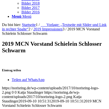
Bilder 2018
Bilder 2017
Bilder 2016
Menü
Menü
Du bist hier:
Startseite
1
/
___Vorlage: „Textseite mit Slider und Link
in rechter Spalte“
2
/
2019 Impressionen
3
/
2019 MCN Vorstand
Schielein Schlosser Schwarm
2019 MCN Vorstand Schielein Schlosser
Schwarm
Eintrag teilen
Teilen auf WhatsApp
https://norisring.de/wp-content/uploads/2017/10/norisring-logo-
2.png
0
0
Katja Staudinger
https://norisring.de/wp-
content/uploads/2017/10/norisring-logo-2.png
Katja
Staudinger
2019-09-10 10:51:31
2019-09-10 10:51:31
2019 MCN
Vorstand Schielein Schlosser Schwarm