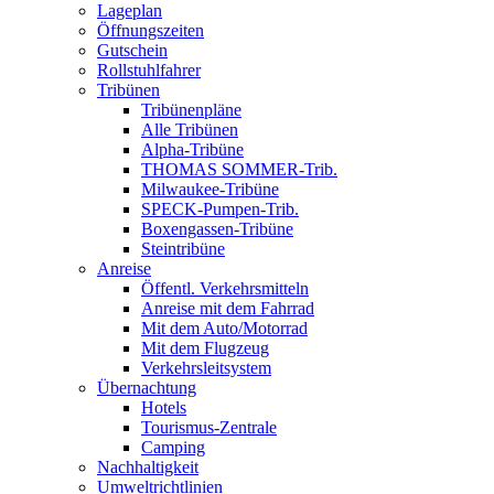
Lageplan
Öffnungszeiten
Gutschein
Rollstuhlfahrer
Tribünen
Tribünenpläne
Alle Tribünen
Alpha-Tribüne
THOMAS SOMMER-Trib.
Milwaukee-Tribüne
SPECK-Pumpen-Trib.
Boxengassen-Tribüne
Steintribüne
Anreise
Öffentl. Verkehrsmitteln
Anreise mit dem Fahrrad
Mit dem Auto/Motorrad
Mit dem Flugzeug
Verkehrsleitsystem
Übernachtung
Hotels
Tourismus-Zentrale
Camping
Nachhaltigkeit
Umweltrichtlinien