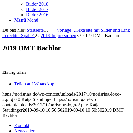
Bilder 2018
Bilder 2017
Bilder 2016
Menü
Menü
Du bist hier:
Startseite
1
/
___Vorlage: „Textseite mit Slider und Link
in rechter Spalte“
2
/
2019 Impressionen
3
/
2019 DMT Bachlor
2019 DMT Bachlor
Eintrag teilen
Teilen auf WhatsApp
https://norisring.de/wp-content/uploads/2017/10/norisring-logo-
2.png
0
0
Katja Staudinger
https://norisring.de/wp-
content/uploads/2017/10/norisring-logo-2.png
Katja
Staudinger
2019-09-10 10:50:50
2019-09-10 10:50:50
2019 DMT
Bachlor
Kontakt
Newsletter