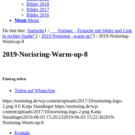
Bilder 2018
Bilder 2017
Bilder 2016
Menü
Menü
Du bist hier:
Startseite
1
/
___Vorlage: „Textseite mit Slider und Link
in rechter Spalte“
2
/
2019 Norisring „warm up“
3
/
2019-Norisring-
Warm-up-8
2019-Norisring-Warm-up-8
Eintrag teilen
Teilen auf WhatsApp
https://norisring.de/wp-content/uploads/2017/10/norisring-logo-
2.png
0
0
Katja Staudinger
https://norisring.de/wp-
content/uploads/2017/10/norisring-logo-2.png
Katja
Staudinger
2019-06-03 15:20:23
2019-06-03 15:22:36
2019-
Norisring-Warm-up-8
Kontakt