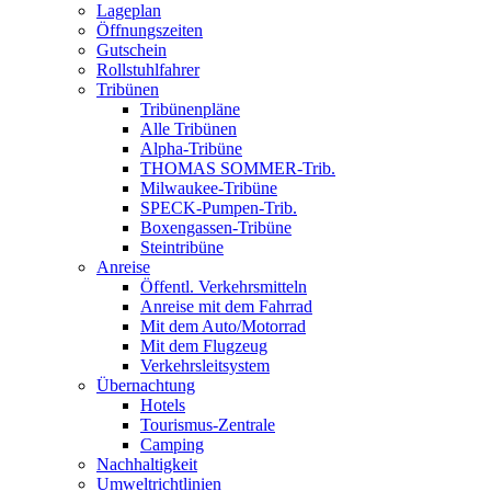
Lageplan
Öffnungszeiten
Gutschein
Rollstuhlfahrer
Tribünen
Tribünenpläne
Alle Tribünen
Alpha-Tribüne
THOMAS SOMMER-Trib.
Milwaukee-Tribüne
SPECK-Pumpen-Trib.
Boxengassen-Tribüne
Steintribüne
Anreise
Öffentl. Verkehrsmitteln
Anreise mit dem Fahrrad
Mit dem Auto/Motorrad
Mit dem Flugzeug
Verkehrsleitsystem
Übernachtung
Hotels
Tourismus-Zentrale
Camping
Nachhaltigkeit
Umweltrichtlinien