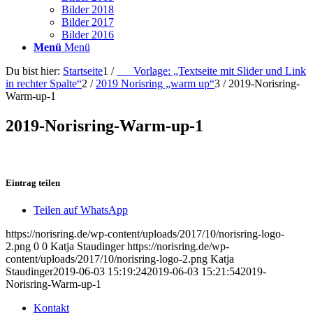
Bilder 2018
Bilder 2017
Bilder 2016
Menü
Menü
Du bist hier:
Startseite
1
/
___Vorlage: „Textseite mit Slider und Link
in rechter Spalte“
2
/
2019 Norisring „warm up“
3
/
2019-Norisring-
Warm-up-1
2019-Norisring-Warm-up-1
Eintrag teilen
Teilen auf WhatsApp
https://norisring.de/wp-content/uploads/2017/10/norisring-logo-
2.png
0
0
Katja Staudinger
https://norisring.de/wp-
content/uploads/2017/10/norisring-logo-2.png
Katja
Staudinger
2019-06-03 15:19:24
2019-06-03 15:21:54
2019-
Norisring-Warm-up-1
Kontakt