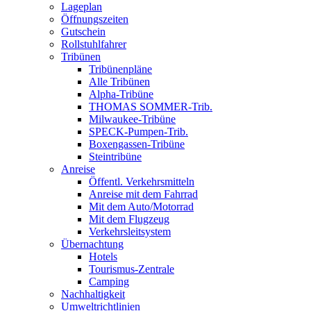
Lageplan
Öffnungszeiten
Gutschein
Rollstuhlfahrer
Tribünen
Tribünenpläne
Alle Tribünen
Alpha-Tribüne
THOMAS SOMMER-Trib.
Milwaukee-Tribüne
SPECK-Pumpen-Trib.
Boxengassen-Tribüne
Steintribüne
Anreise
Öffentl. Verkehrsmitteln
Anreise mit dem Fahrrad
Mit dem Auto/Motorrad
Mit dem Flugzeug
Verkehrsleitsystem
Übernachtung
Hotels
Tourismus-Zentrale
Camping
Nachhaltigkeit
Umweltrichtlinien