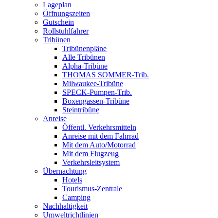
Lageplan
Öffnungszeiten
Gutschein
Rollstuhlfahrer
Tribünen
Tribünenpläne
Alle Tribünen
Alpha-Tribüne
THOMAS SOMMER-Trib.
Milwaukee-Tribüne
SPECK-Pumpen-Trib.
Boxengassen-Tribüne
Steintribüne
Anreise
Öffentl. Verkehrsmitteln
Anreise mit dem Fahrrad
Mit dem Auto/Motorrad
Mit dem Flugzeug
Verkehrsleitsystem
Übernachtung
Hotels
Tourismus-Zentrale
Camping
Nachhaltigkeit
Umweltrichtlinien