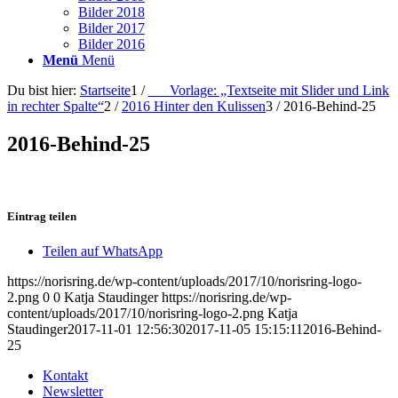
Bilder 2018
Bilder 2017
Bilder 2016
Menü
Menü
Du bist hier:
Startseite
1
/
___Vorlage: „Textseite mit Slider und Link
in rechter Spalte“
2
/
2016 Hinter den Kulissen
3
/
2016-Behind-25
2016-Behind-25
Eintrag teilen
Teilen auf WhatsApp
https://norisring.de/wp-content/uploads/2017/10/norisring-logo-
2.png
0
0
Katja Staudinger
https://norisring.de/wp-
content/uploads/2017/10/norisring-logo-2.png
Katja
Staudinger
2017-11-01 12:56:30
2017-11-05 15:15:11
2016-Behind-
25
Kontakt
Newsletter