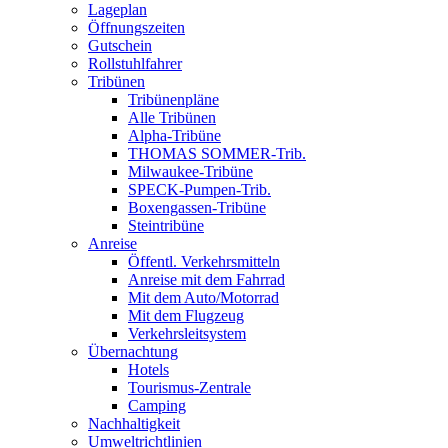
Lageplan
Öffnungszeiten
Gutschein
Rollstuhlfahrer
Tribünen
Tribünenpläne
Alle Tribünen
Alpha-Tribüne
THOMAS SOMMER-Trib.
Milwaukee-Tribüne
SPECK-Pumpen-Trib.
Boxengassen-Tribüne
Steintribüne
Anreise
Öffentl. Verkehrsmitteln
Anreise mit dem Fahrrad
Mit dem Auto/Motorrad
Mit dem Flugzeug
Verkehrsleitsystem
Übernachtung
Hotels
Tourismus-Zentrale
Camping
Nachhaltigkeit
Umweltrichtlinien