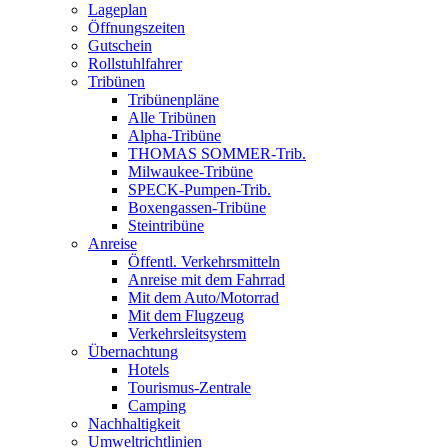
Lageplan
Öffnungszeiten
Gutschein
Rollstuhlfahrer
Tribünen
Tribünenpläne
Alle Tribünen
Alpha-Tribüne
THOMAS SOMMER-Trib.
Milwaukee-Tribüne
SPECK-Pumpen-Trib.
Boxengassen-Tribüne
Steintribüne
Anreise
Öffentl. Verkehrsmitteln
Anreise mit dem Fahrrad
Mit dem Auto/Motorrad
Mit dem Flugzeug
Verkehrsleitsystem
Übernachtung
Hotels
Tourismus-Zentrale
Camping
Nachhaltigkeit
Umweltrichtlinien