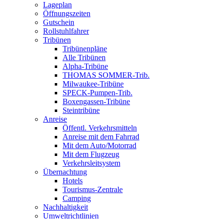
Lageplan
Öffnungszeiten
Gutschein
Rollstuhlfahrer
Tribünen
Tribünenpläne
Alle Tribünen
Alpha-Tribüne
THOMAS SOMMER-Trib.
Milwaukee-Tribüne
SPECK-Pumpen-Trib.
Boxengassen-Tribüne
Steintribüne
Anreise
Öffentl. Verkehrsmitteln
Anreise mit dem Fahrrad
Mit dem Auto/Motorrad
Mit dem Flugzeug
Verkehrsleitsystem
Übernachtung
Hotels
Tourismus-Zentrale
Camping
Nachhaltigkeit
Umweltrichtlinien