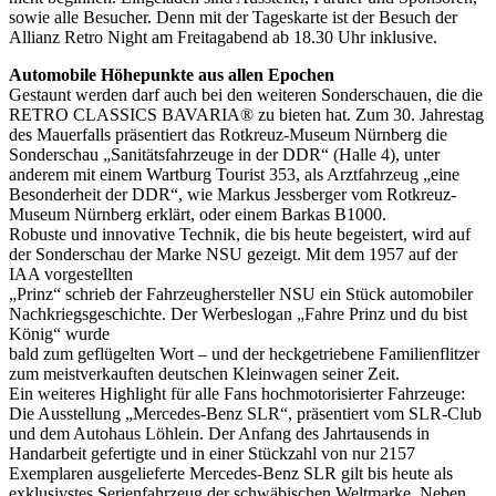
sowie alle Besucher. Denn mit der Tageskarte ist der Besuch der
Allianz Retro Night am Freitagabend ab 18.30 Uhr inklusive.
Automobile Höhepunkte aus allen Epochen
Gestaunt werden darf auch bei den weiteren Sonderschauen, die die
RETRO CLASSICS BAVARIA® zu bieten hat. Zum 30. Jahrestag
des Mauerfalls präsentiert das Rotkreuz-Museum Nürnberg die
Sonderschau „Sanitätsfahrzeuge in der DDR“ (Halle 4), unter
anderem mit einem Wartburg Tourist 353, als Arztfahrzeug „eine
Besonderheit der DDR“, wie Markus Jessberger vom Rotkreuz-
Museum Nürnberg erklärt, oder einem Barkas B1000.
Robuste und innovative Technik, die bis heute begeistert, wird auf
der Sonderschau der Marke NSU gezeigt. Mit dem 1957 auf der
IAA vorgestellten
„Prinz“ schrieb der Fahrzeughersteller NSU ein Stück automobiler
Nachkriegsgeschichte. Der Werbeslogan „Fahre Prinz und du bist
König“ wurde
bald zum geflügelten Wort – und der heckgetriebene Familienflitzer
zum meistverkauften deutschen Kleinwagen seiner Zeit.
Ein weiteres Highlight für alle Fans hochmotorisierter Fahrzeuge:
Die Ausstellung „Mercedes-Benz SLR“, präsentiert vom SLR-Club
und dem Autohaus Löhlein. Der Anfang des Jahrtausends in
Handarbeit gefertigte und in einer Stückzahl von nur 2157
Exemplaren ausgelieferte Mercedes-Benz SLR gilt bis heute als
exklusivstes Serienfahrzeug der schwäbischen Weltmarke. Neben