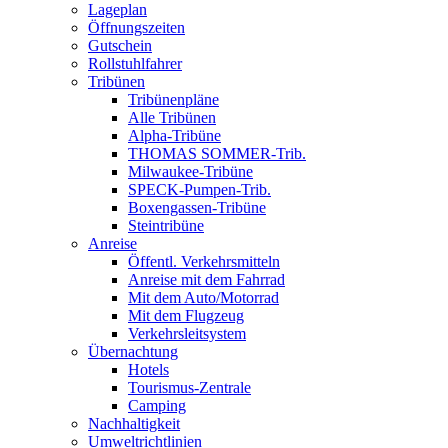
Lageplan
Öffnungszeiten
Gutschein
Rollstuhlfahrer
Tribünen
Tribünenpläne
Alle Tribünen
Alpha-Tribüne
THOMAS SOMMER-Trib.
Milwaukee-Tribüne
SPECK-Pumpen-Trib.
Boxengassen-Tribüne
Steintribüne
Anreise
Öffentl. Verkehrsmitteln
Anreise mit dem Fahrrad
Mit dem Auto/Motorrad
Mit dem Flugzeug
Verkehrsleitsystem
Übernachtung
Hotels
Tourismus-Zentrale
Camping
Nachhaltigkeit
Umweltrichtlinien