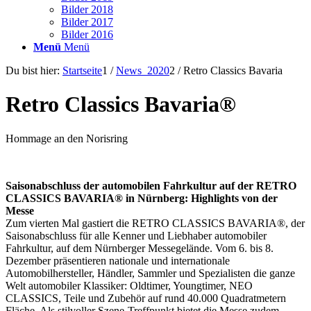
Bilder 2018
Bilder 2017
Bilder 2016
Menü
Menü
Du bist hier:
Startseite
1
/
News_2020
2
/
Retro Classics Bavaria
Retro Classics Bavaria®
Hommage an den Norisring
Saisonabschluss der automobilen Fahrkultur auf der RETRO
CLASSICS BAVARIA® in Nürnberg: Highlights von der
Messe
Zum vierten Mal gastiert die RETRO CLASSICS BAVARIA®, der
Saisonabschluss für alle Kenner und Liebhaber automobiler
Fahrkultur, auf dem Nürnberger Messegelände. Vom 6. bis 8.
Dezember präsentieren nationale und internationale
Automobilhersteller, Händler, Sammler und Spezialisten die ganze
Welt automobiler Klassiker: Oldtimer, Youngtimer, NEO
CLASSICS, Teile und Zubehör auf rund 40.000 Quadratmetern
Fläche. Als stilvoller Szene-Treffpunkt bietet die Messe zudem