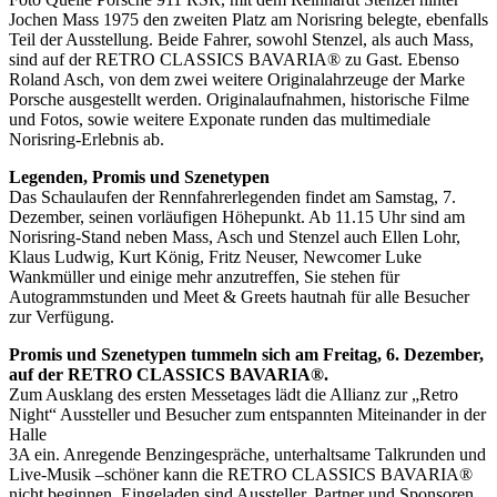
Jochen Mass 1975 den zweiten Platz am Norisring belegte, ebenfalls
Teil der Ausstellung. Beide Fahrer, sowohl Stenzel, als auch Mass,
sind auf der RETRO CLASSICS BAVARIA® zu Gast. Ebenso
Roland Asch, von dem zwei weitere Originalahrzeuge der Marke
Porsche ausgestellt werden. Originalaufnahmen, historische Filme
und Fotos, sowie weitere Exponate runden das multimediale
Norisring-Erlebnis ab.
Legenden, Promis und Szenetypen
Das Schaulaufen der Rennfahrerlegenden findet am Samstag, 7.
Dezember, seinen vorläufigen Höhepunkt. Ab 11.15 Uhr sind am
Norisring-Stand neben Mass, Asch und Stenzel auch Ellen Lohr,
Klaus Ludwig, Kurt König, Fritz Neuser, Newcomer Luke
Wankmüller und einige mehr anzutreffen, Sie stehen für
Autogrammstunden und Meet & Greets hautnah für alle Besucher
zur Verfügung.
Promis und Szenetypen tummeln sich am Freitag, 6. Dezember,
auf der RETRO CLASSICS BAVARIA®.
Zum Ausklang des ersten Messetages lädt die Allianz zur „Retro
Night“ Aussteller und Besucher zum entspannten Miteinander in der
Halle
3A ein. Anregende Benzingespräche, unterhaltsame Talkrunden und
Live-Musik –schöner kann die RETRO CLASSICS BAVARIA®
nicht beginnen. Eingeladen sind Aussteller, Partner und Sponsoren,