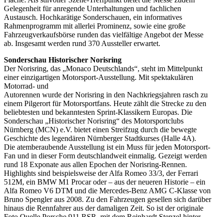
Gelegenheit für anregende Unterhaltungen und fachlichen
Austausch. Hochkarätige Sonderschauen, ein informatives
Rahmenprogramm mit allerlei Prominenz, sowie eine große
Fahrzeugverkaufsbörse runden das vielfältige Angebot der Messe
ab. Insgesamt werden rund 370 Aussteller erwartet.
Sonderschau Historischer Norisring
Der Norisring, das „Monaco Deutschlands“, steht im Mittelpunkt
einer einzigartigen Motorsport-Ausstellung. Mit spektakulären
Motorrad- und
Autorennen wurde der Norisring in den Nachkriegsjahren rasch zu
einem Pilgerort für Motorsportfans. Heute zählt die Strecke zu den
beliebtesten und bekanntesten Sprint-Klassikern Europas. Die
Sonderschau „Historischer Norisring“ des Motorsportclubs
Nürnberg (MCN) e.V. bietet einen Streifzug durch die bewegte
Geschichte des legendären Nürnberger Stadtkurses (Halle 4A).
Die atemberaubende Ausstellung ist ein Muss für jeden Motorsport-
Fan und in dieser Form deutschlandweit einmalig. Gezeigt werden
rund 18 Exponate aus allen Epochen der Norisring-Rennen.
Highlights sind beispielsweise der Alfa Romeo 33/3, der Ferrari
512M, ein BMW M1 Procar oder – aus der neueren Historie – ein
Alfa Romeo V6 DTM und die Mercedes-Benz AMG C-Klasse von
Bruno Spengler aus 2008. Zu den Fahrzeugen gesellen sich darüber
hinaus die Rennfahrer aus der damaligen Zeit. So ist der originale
Foto Quelle Porsche 911 RSR, mit dem Reinhardt Stenzel hinter