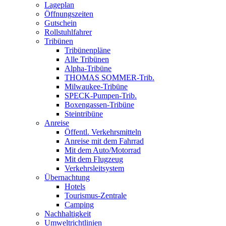
Lageplan
Öffnungszeiten
Gutschein
Rollstuhlfahrer
Tribünen
Tribünenpläne
Alle Tribünen
Alpha-Tribüne
THOMAS SOMMER-Trib.
Milwaukee-Tribüne
SPECK-Pumpen-Trib.
Boxengassen-Tribüne
Steintribüne
Anreise
Öffentl. Verkehrsmitteln
Anreise mit dem Fahrrad
Mit dem Auto/Motorrad
Mit dem Flugzeug
Verkehrsleitsystem
Übernachtung
Hotels
Tourismus-Zentrale
Camping
Nachhaltigkeit
Umweltrichtlinien