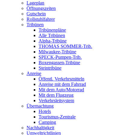
Lageplan
Öffnungszeiten
Gutschein
Rollstuhlfahrer
Tribünen
Tribünenpläne
Alle Tribünen
Alpha-Tribüne
THOMAS SOMMER-Trib.
Milwaukee-Tribüne
SPECK-Pumpen-Trib.
Boxengassen-Tribüne
Steintribüne
Anreise
Öffentl. Verkehrsmitteln
Anreise mit dem Fahrrad
Mit dem Auto/Motorrad
Mit dem Flugzeug
Verkehrsleitsystem
Übernachtung
Hotels
Tourismus-Zentrale
Camping
Nachhaltigkeit
Umweltrichtlinien