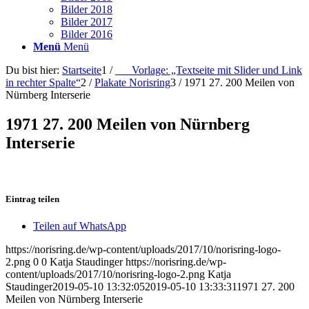
Bilder 2018
Bilder 2017
Bilder 2016
Menü
Menü
Du bist hier:
Startseite
1
/
___Vorlage: „Textseite mit Slider und Link
in rechter Spalte“
2
/
Plakate Norisring
3
/
1971 27. 200 Meilen von
Nürnberg Interserie
1971 27. 200 Meilen von Nürnberg
Interserie
Eintrag teilen
Teilen auf WhatsApp
https://norisring.de/wp-content/uploads/2017/10/norisring-logo-
2.png
0
0
Katja Staudinger
https://norisring.de/wp-
content/uploads/2017/10/norisring-logo-2.png
Katja
Staudinger
2019-05-10 13:32:05
2019-05-10 13:33:31
1971 27. 200
Meilen von Nürnberg Interserie