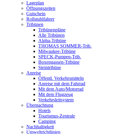
Lageplan
Öffnungszeiten
Gutschein
Rollstuhlfahrer
Tribünen
Tribünenpläne
Alle Tribünen
Alpha-Tribüne
THOMAS SOMMER-Trib.
Milwaukee-Tribüne
SPECK-Pumpen-Trib.
Boxengassen-Tribüne
Steintribüne
Anreise
Öffentl. Verkehrsmitteln
Anreise mit dem Fahrrad
Mit dem Auto/Motorrad
Mit dem Flugzeug
Verkehrsleitsystem
Übernachtung
Hotels
Tourismus-Zentrale
Camping
Nachhaltigkeit
Umweltrichtlinien