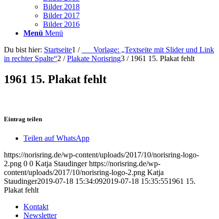
Bilder 2018
Bilder 2017
Bilder 2016
Menü
Menü
Du bist hier:
Startseite
1
/
___Vorlage: „Textseite mit Slider und Link
in rechter Spalte“
2
/
Plakate Norisring
3
/
1961 15. Plakat fehlt
1961 15. Plakat fehlt
Eintrag teilen
Teilen auf WhatsApp
https://norisring.de/wp-content/uploads/2017/10/norisring-logo-
2.png
0
0
Katja Staudinger
https://norisring.de/wp-
content/uploads/2017/10/norisring-logo-2.png
Katja
Staudinger
2019-07-18 15:34:09
2019-07-18 15:35:55
1961 15.
Plakat fehlt
Kontakt
Newsletter