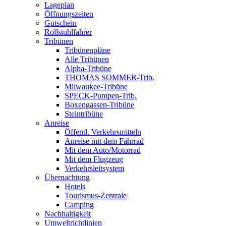
Lageplan
Öffnungszeiten
Gutschein
Rollstuhlfahrer
Tribünen
Tribünenpläne
Alle Tribünen
Alpha-Tribüne
THOMAS SOMMER-Trib.
Milwaukee-Tribüne
SPECK-Pumpen-Trib.
Boxengassen-Tribüne
Steintribüne
Anreise
Öffentl. Verkehrsmitteln
Anreise mit dem Fahrrad
Mit dem Auto/Motorrad
Mit dem Flugzeug
Verkehrsleitsystem
Übernachtung
Hotels
Tourismus-Zentrale
Camping
Nachhaltigkeit
Umweltrichtlinien