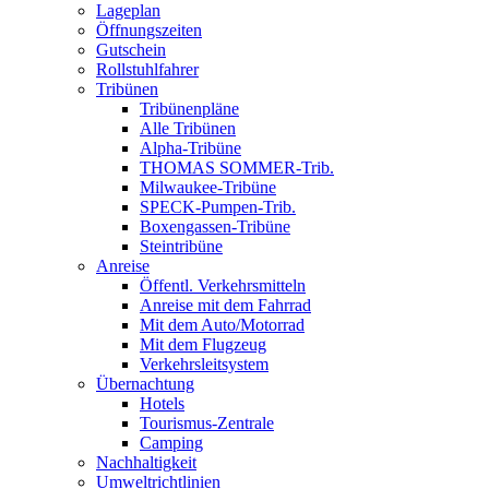
Lageplan
Öffnungszeiten
Gutschein
Rollstuhlfahrer
Tribünen
Tribünenpläne
Alle Tribünen
Alpha-Tribüne
THOMAS SOMMER-Trib.
Milwaukee-Tribüne
SPECK-Pumpen-Trib.
Boxengassen-Tribüne
Steintribüne
Anreise
Öffentl. Verkehrsmitteln
Anreise mit dem Fahrrad
Mit dem Auto/Motorrad
Mit dem Flugzeug
Verkehrsleitsystem
Übernachtung
Hotels
Tourismus-Zentrale
Camping
Nachhaltigkeit
Umweltrichtlinien