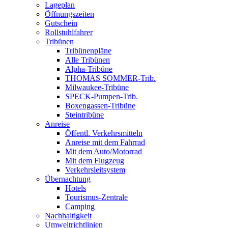
Lageplan
Öffnungszeiten
Gutschein
Rollstuhlfahrer
Tribünen
Tribünenpläne
Alle Tribünen
Alpha-Tribüne
THOMAS SOMMER-Trib.
Milwaukee-Tribüne
SPECK-Pumpen-Trib.
Boxengassen-Tribüne
Steintribüne
Anreise
Öffentl. Verkehrsmitteln
Anreise mit dem Fahrrad
Mit dem Auto/Motorrad
Mit dem Flugzeug
Verkehrsleitsystem
Übernachtung
Hotels
Tourismus-Zentrale
Camping
Nachhaltigkeit
Umweltrichtlinien