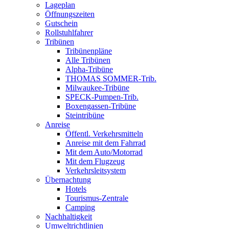
Lageplan
Öffnungszeiten
Gutschein
Rollstuhlfahrer
Tribünen
Tribünenpläne
Alle Tribünen
Alpha-Tribüne
THOMAS SOMMER-Trib.
Milwaukee-Tribüne
SPECK-Pumpen-Trib.
Boxengassen-Tribüne
Steintribüne
Anreise
Öffentl. Verkehrsmitteln
Anreise mit dem Fahrrad
Mit dem Auto/Motorrad
Mit dem Flugzeug
Verkehrsleitsystem
Übernachtung
Hotels
Tourismus-Zentrale
Camping
Nachhaltigkeit
Umweltrichtlinien