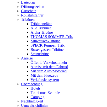
Lageplan
Öffnungszeiten
Gutschein
Rollstuhlfahrer
Tribünen
Tribünenpläne
Alle Tribünen
Alpha-Tribüne
THOMAS SOMMER-Trib.
Milwaukee-Tribüne
SPECK-Pumpen-Trib.
Boxengassen-Tribüne
Steintribüne
Anreise
Öffentl. Verkehrsmitteln
Anreise mit dem Fahrrad
Mit dem Auto/Motorrad
Mit dem Flugzeug
Verkehrsleitsystem
Übernachtung
Hotels
Tourismus-Zentrale
Camping
Nachhaltigkeit
Umweltrichtlinien