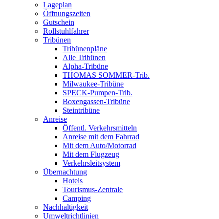
Lageplan
Öffnungszeiten
Gutschein
Rollstuhlfahrer
Tribünen
Tribünenpläne
Alle Tribünen
Alpha-Tribüne
THOMAS SOMMER-Trib.
Milwaukee-Tribüne
SPECK-Pumpen-Trib.
Boxengassen-Tribüne
Steintribüne
Anreise
Öffentl. Verkehrsmitteln
Anreise mit dem Fahrrad
Mit dem Auto/Motorrad
Mit dem Flugzeug
Verkehrsleitsystem
Übernachtung
Hotels
Tourismus-Zentrale
Camping
Nachhaltigkeit
Umweltrichtlinien