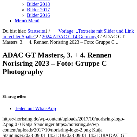
Bilder 2018
Bilder 2017
Bilder 2016
Menü
Menü
Du bist hier:
Startseite
1
/
___Vorlage: „Textseite mit Slider und Link
in rechter Spalte“
2
/
2024 ADAC GT4 Germany
3
/
ADAC GT
Masters, 3. + 4. Rennen Norisring 2023 – Foto: Gruppe C ...
ADAC GT Masters, 3. + 4. Rennen
Norisring 2023 – Foto: Gruppe C
Photography
Eintrag teilen
Teilen auf WhatsApp
https://norisring.de/wp-content/uploads/2017/10/norisring-logo-
2.png
0
0
Katja Staudinger
https://norisring.de/wp-
content/uploads/2017/10/norisring-logo-2.png
Katja
Staudinger
2023-09-01 14:21:18
2023-09-01 14:21:18
ADAC GT