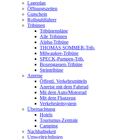
Lageplan
Öffnungszeiten
Gutschein
Rollstuhlfahrer
Tribünen
Tribünenpläne
Alle Tribünen
Alpha-Tribüne
THOMAS SOMMER-Trib.
Milwaukee-Tribüne
SPECK-Pumpen-Trib.
Boxengassen-Tribüne
Steintribüne
Anreise
Öffentl. Verkehrsmitteln
Anreise mit dem Fahrrad
Mit dem Auto/Motorrad
Mit dem Flugzeug
Verkehrsleitsystem
Übernachtung
Hotels
Tourismus-Zentrale
Camping
Nachhaltigkeit
Umweltrichtlinien