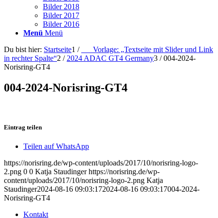
Bilder 2018
Bilder 2017
Bilder 2016
Menü
Menü
Du bist hier:
Startseite
1
/
___Vorlage: „Textseite mit Slider und Link
in rechter Spalte“
2
/
2024 ADAC GT4 Germany
3
/
004-2024-
Norisring-GT4
004-2024-Norisring-GT4
Eintrag teilen
Teilen auf WhatsApp
https://norisring.de/wp-content/uploads/2017/10/norisring-logo-
2.png
0
0
Katja Staudinger
https://norisring.de/wp-
content/uploads/2017/10/norisring-logo-2.png
Katja
Staudinger
2024-08-16 09:03:17
2024-08-16 09:03:17
004-2024-
Norisring-GT4
Kontakt