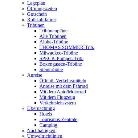
Lageplan
Öffnungszeiten
Gutschein
Rollstuhlfahrer
Tribünen
Tribünenpläne
Alle Tribünen
Alpha-Tribüne
THOMAS SOMMER-Trib.
Milwaukee-Tribüne
SPECK-Pumpen-Trib.
Boxengassen-Tribüne
Steintribüne
Anreise
Öffentl. Verkehrsmitteln
Anreise mit dem Fahrrad
Mit dem Auto/Motorrad
Mit dem Flugzeug
Verkehrsleitsystem
Übernachtung
Hotels
Tourismus-Zentrale
Camping
Nachhaltigkeit
Umweltrichtlinien