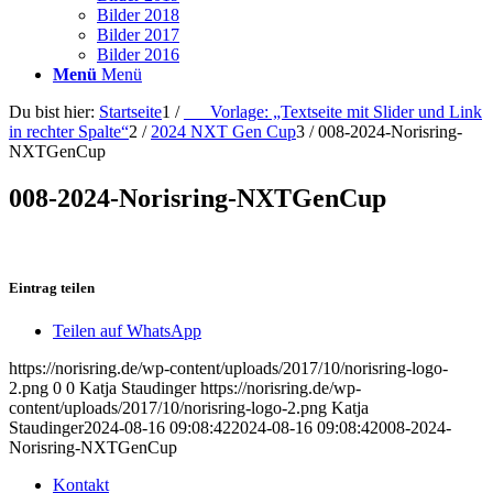
Bilder 2018
Bilder 2017
Bilder 2016
Menü
Menü
Du bist hier:
Startseite
1
/
___Vorlage: „Textseite mit Slider und Link
in rechter Spalte“
2
/
2024 NXT Gen Cup
3
/
008-2024-Norisring-
NXTGenCup
008-2024-Norisring-NXTGenCup
Eintrag teilen
Teilen auf WhatsApp
https://norisring.de/wp-content/uploads/2017/10/norisring-logo-
2.png
0
0
Katja Staudinger
https://norisring.de/wp-
content/uploads/2017/10/norisring-logo-2.png
Katja
Staudinger
2024-08-16 09:08:42
2024-08-16 09:08:42
008-2024-
Norisring-NXTGenCup
Kontakt