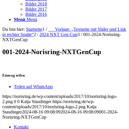
Bilder 2018
Bilder 2017
Bilder 2016
Menü
Menü
Du bist hier:
Startseite
1
/
___Vorlage: „Textseite mit Slider und Link
in rechter Spalte“
2
/
2024 NXT Gen Cup
3
/
001-2024-Norisring-
NXTGenCup
001-2024-Norisring-NXTGenCup
Eintrag teilen
Teilen auf WhatsApp
https://norisring.de/wp-content/uploads/2017/10/norisring-logo-
2.png
0
0
Katja Staudinger
https://norisring.de/wp-
content/uploads/2017/10/norisring-logo-2.png
Katja
Staudinger
2024-08-16 09:08:09
2024-08-16 09:08:09
001-2024-
Norisring-NXTGenCup
Kontakt