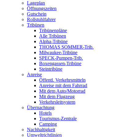
Lageplan
Öffnungszeiten
Gutschein
Rollstuhlfahrer
Tribünen
Tribünenpläne
Alle Tribünen
Alpha-Tribüne
THOMAS SOMMER-Trib.
Milwaukee-Tribüne
SPECK-Pumpen-Trib.
Boxengassen-Tribüne
Steintribüne
Anreise
Öffentl. Verkehrsmitteln
Anreise mit dem Fahrrad
Mit dem Auto/Motorrad
Mit dem Flugzeug
Verkehrsleitsystem
Übernachtung
Hotels
Tourismus-Zentrale
Camping
Nachhaltigkeit
Umweltrichtlinien