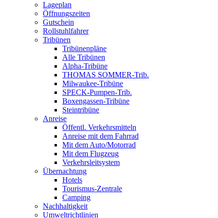
Lageplan
Öffnungszeiten
Gutschein
Rollstuhlfahrer
Tribünen
Tribünenpläne
Alle Tribünen
Alpha-Tribüne
THOMAS SOMMER-Trib.
Milwaukee-Tribüne
SPECK-Pumpen-Trib.
Boxengassen-Tribüne
Steintribüne
Anreise
Öffentl. Verkehrsmitteln
Anreise mit dem Fahrrad
Mit dem Auto/Motorrad
Mit dem Flugzeug
Verkehrsleitsystem
Übernachtung
Hotels
Tourismus-Zentrale
Camping
Nachhaltigkeit
Umweltrichtlinien