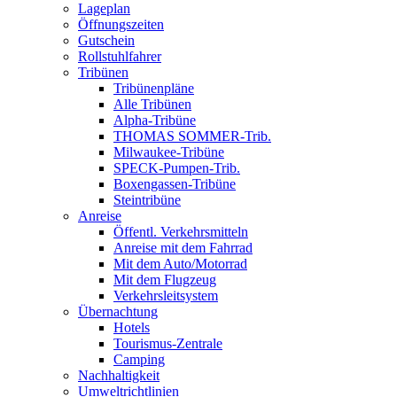
Lageplan
Öffnungszeiten
Gutschein
Rollstuhlfahrer
Tribünen
Tribünenpläne
Alle Tribünen
Alpha-Tribüne
THOMAS SOMMER-Trib.
Milwaukee-Tribüne
SPECK-Pumpen-Trib.
Boxengassen-Tribüne
Steintribüne
Anreise
Öffentl. Verkehrsmitteln
Anreise mit dem Fahrrad
Mit dem Auto/Motorrad
Mit dem Flugzeug
Verkehrsleitsystem
Übernachtung
Hotels
Tourismus-Zentrale
Camping
Nachhaltigkeit
Umweltrichtlinien