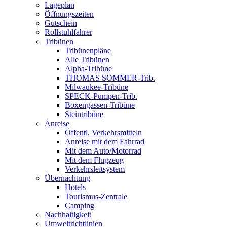
Lageplan
Öffnungszeiten
Gutschein
Rollstuhlfahrer
Tribünen
Tribünenpläne
Alle Tribünen
Alpha-Tribüne
THOMAS SOMMER-Trib.
Milwaukee-Tribüne
SPECK-Pumpen-Trib.
Boxengassen-Tribüne
Steintribüne
Anreise
Öffentl. Verkehrsmitteln
Anreise mit dem Fahrrad
Mit dem Auto/Motorrad
Mit dem Flugzeug
Verkehrsleitsystem
Übernachtung
Hotels
Tourismus-Zentrale
Camping
Nachhaltigkeit
Umweltrichtlinien