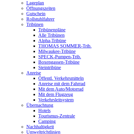
Lageplan
Öffnungszeiten
Gutschein
Rollstuhlfahrer
Tribünen
Tribünenpläne
Alle Tribünen
Alpha-Tribüne
THOMAS SOMMER-Trib.
Milwaukee-Tribüne
SPECK-Pumpen-Trib.
Boxengassen-Tribüne
Steintribüne
Anreise
Öffentl. Verkehrsmitteln
Anreise mit dem Fahrrad
Mit dem Auto/Motorrad
Mit dem Flugzeug
Verkehrsleitsystem
Übernachtung
Hotels
Tourismus-Zentrale
Camping
Nachhaltigkeit
Umweltrichtlinien