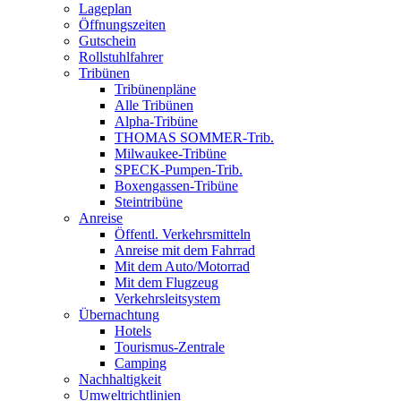
Lageplan
Öffnungszeiten
Gutschein
Rollstuhlfahrer
Tribünen
Tribünenpläne
Alle Tribünen
Alpha-Tribüne
THOMAS SOMMER-Trib.
Milwaukee-Tribüne
SPECK-Pumpen-Trib.
Boxengassen-Tribüne
Steintribüne
Anreise
Öffentl. Verkehrsmitteln
Anreise mit dem Fahrrad
Mit dem Auto/Motorrad
Mit dem Flugzeug
Verkehrsleitsystem
Übernachtung
Hotels
Tourismus-Zentrale
Camping
Nachhaltigkeit
Umweltrichtlinien