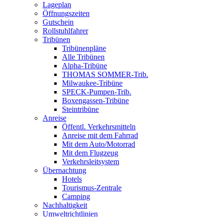
Lageplan
Öffnungszeiten
Gutschein
Rollstuhlfahrer
Tribünen
Tribünenpläne
Alle Tribünen
Alpha-Tribüne
THOMAS SOMMER-Trib.
Milwaukee-Tribüne
SPECK-Pumpen-Trib.
Boxengassen-Tribüne
Steintribüne
Anreise
Öffentl. Verkehrsmitteln
Anreise mit dem Fahrrad
Mit dem Auto/Motorrad
Mit dem Flugzeug
Verkehrsleitsystem
Übernachtung
Hotels
Tourismus-Zentrale
Camping
Nachhaltigkeit
Umweltrichtlinien