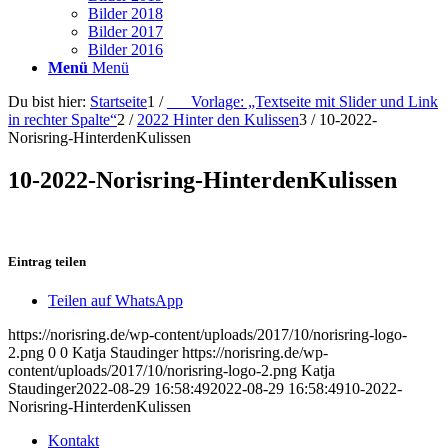
Bilder 2018
Bilder 2017
Bilder 2016
Menü
Menü
Du bist hier:
Startseite
1
/
___Vorlage: „Textseite mit Slider und Link
in rechter Spalte“
2
/
2022 Hinter den Kulissen
3
/
10-2022-
Norisring-HinterdenKulissen
10-2022-Norisring-HinterdenKulissen
Eintrag teilen
Teilen auf WhatsApp
https://norisring.de/wp-content/uploads/2017/10/norisring-logo-
2.png
0
0
Katja Staudinger
https://norisring.de/wp-
content/uploads/2017/10/norisring-logo-2.png
Katja
Staudinger
2022-08-29 16:58:49
2022-08-29 16:58:49
10-2022-
Norisring-HinterdenKulissen
Kontakt