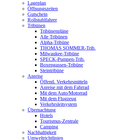
Lageplan
Öffnungszeiten
Gutschein
Rollstuhlfahrer
Tribünen
Tribünenpläne
Alle Tribünen
Alpha-Tribüne
THOMAS SOMMER-Trib.
Milwaukee-Tribüne
SPECK-Pumpen-Trib.
Boxengassen-Tribüne
Steintribüne
Anreise
Öffentl. Verkehrsmitteln
Anreise mit dem Fahrrad
Mit dem Auto/Motorrad
Mit dem Flugzeug
Verkehrsleitsystem
Übernachtung
Hotels
Tourismus-Zentrale
Camping
Nachhaltigkeit
Umweltrichtlinien