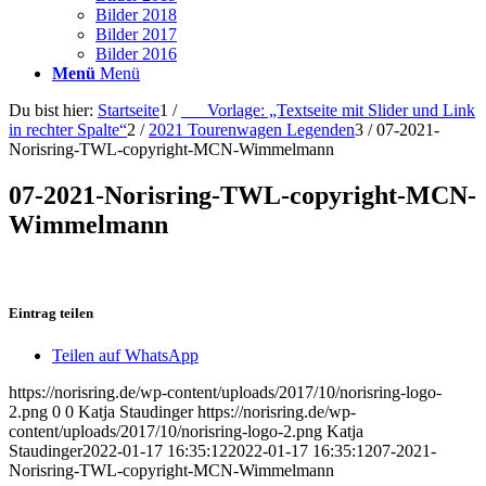
Bilder 2018
Bilder 2017
Bilder 2016
Menü
Menü
Du bist hier:
Startseite
1
/
___Vorlage: „Textseite mit Slider und Link
in rechter Spalte“
2
/
2021 Tourenwagen Legenden
3
/
07-2021-
Norisring-TWL-copyright-MCN-Wimmelmann
07-2021-Norisring-TWL-copyright-MCN-
Wimmelmann
Eintrag teilen
Teilen auf WhatsApp
https://norisring.de/wp-content/uploads/2017/10/norisring-logo-
2.png
0
0
Katja Staudinger
https://norisring.de/wp-
content/uploads/2017/10/norisring-logo-2.png
Katja
Staudinger
2022-01-17 16:35:12
2022-01-17 16:35:12
07-2021-
Norisring-TWL-copyright-MCN-Wimmelmann