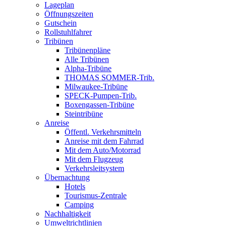
Lageplan
Öffnungszeiten
Gutschein
Rollstuhlfahrer
Tribünen
Tribünenpläne
Alle Tribünen
Alpha-Tribüne
THOMAS SOMMER-Trib.
Milwaukee-Tribüne
SPECK-Pumpen-Trib.
Boxengassen-Tribüne
Steintribüne
Anreise
Öffentl. Verkehrsmitteln
Anreise mit dem Fahrrad
Mit dem Auto/Motorrad
Mit dem Flugzeug
Verkehrsleitsystem
Übernachtung
Hotels
Tourismus-Zentrale
Camping
Nachhaltigkeit
Umweltrichtlinien