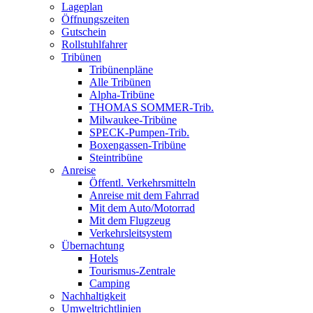
Lageplan
Öffnungszeiten
Gutschein
Rollstuhlfahrer
Tribünen
Tribünenpläne
Alle Tribünen
Alpha-Tribüne
THOMAS SOMMER-Trib.
Milwaukee-Tribüne
SPECK-Pumpen-Trib.
Boxengassen-Tribüne
Steintribüne
Anreise
Öffentl. Verkehrsmitteln
Anreise mit dem Fahrrad
Mit dem Auto/Motorrad
Mit dem Flugzeug
Verkehrsleitsystem
Übernachtung
Hotels
Tourismus-Zentrale
Camping
Nachhaltigkeit
Umweltrichtlinien