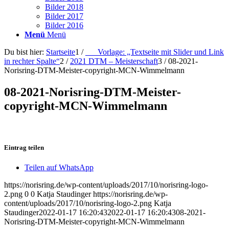
Bilder 2018
Bilder 2017
Bilder 2016
Menü
Menü
Du bist hier:
Startseite
1
/
___Vorlage: „Textseite mit Slider und Link
in rechter Spalte“
2
/
2021 DTM – Meisterschaft
3
/
08-2021-
Norisring-DTM-Meister-copyright-MCN-Wimmelmann
08-2021-Norisring-DTM-Meister-
copyright-MCN-Wimmelmann
Eintrag teilen
Teilen auf WhatsApp
https://norisring.de/wp-content/uploads/2017/10/norisring-logo-
2.png
0
0
Katja Staudinger
https://norisring.de/wp-
content/uploads/2017/10/norisring-logo-2.png
Katja
Staudinger
2022-01-17 16:20:43
2022-01-17 16:20:43
08-2021-
Norisring-DTM-Meister-copyright-MCN-Wimmelmann