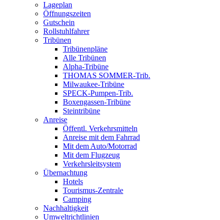
Lageplan
Öffnungszeiten
Gutschein
Rollstuhlfahrer
Tribünen
Tribünenpläne
Alle Tribünen
Alpha-Tribüne
THOMAS SOMMER-Trib.
Milwaukee-Tribüne
SPECK-Pumpen-Trib.
Boxengassen-Tribüne
Steintribüne
Anreise
Öffentl. Verkehrsmitteln
Anreise mit dem Fahrrad
Mit dem Auto/Motorrad
Mit dem Flugzeug
Verkehrsleitsystem
Übernachtung
Hotels
Tourismus-Zentrale
Camping
Nachhaltigkeit
Umweltrichtlinien