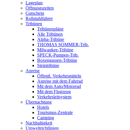
Lageplan
Öffnungszeiten
Gutschein
Rollstuhlfahrer
Tribünen
Tribünenpläne
Alle Tribünen
Alpha-Tribüne
THOMAS SOMMER-Trib.
Milwaukee-Tribüne
SPECK-Pumpen-Trib.
Boxengassen-Tribüne
Steintribüne
Anreise
Öffentl. Verkehrsmitteln
Anreise mit dem Fahrrad
Mit dem Auto/Motorrad
Mit dem Flugzeug
Verkehrsleitsystem
Übernachtung
Hotels
Tourismus-Zentrale
Camping
Nachhaltigkeit
Umweltrichtlinien