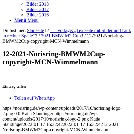
Bilder 2018
Bilder 2017
Bilder 2016
Menü
Menü
Du bist hier:
Startseite
1
/
___Vorlage: „Textseite mit Slider und Link
in rechter Spalte“
2
/
2021 BMW M2 Cup
3
/
12-2021-Norisring-
BMWM2Cup-copyright-MCN-Wimmelmann
12-2021-Norisring-BMWM2Cup-
copyright-MCN-Wimmelmann
Eintrag teilen
Teilen auf WhatsApp
https://norisring.de/wp-content/uploads/2017/10/norisring-logo-
2.png
0
0
Katja Staudinger
https://norisring.de/wp-
content/uploads/2017/10/norisring-logo-2.png
Katja
Staudinger
2022-01-17 16:32:42
2022-01-17 16:32:42
12-2021-
Norisring-BMWM2Cup-copyright-MCN-Wimmelmann