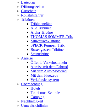
Lageplan
Öffnungszeiten
Gutschein
Rollstuhlfahrer
Tribünen
Tribünenpläne
Alle Tribünen
Alpha-Tribüne
THOMAS SOMMER-Trib.
Milwaukee-Tribüne
SPECK-Pumpen-Trib.
Boxengassen-Tribüne
Steintribüne
Anreise
Öffentl. Verkehrsmitteln
Anreise mit dem Fahrrad
Mit dem Auto/Motorrad
Mit dem Flugzeug
Verkehrsleitsystem
Übernachtung
Hotels
Tourismus-Zentrale
Camping
Nachhaltigkeit
Umweltrichtlinien