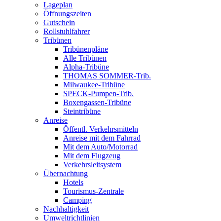
Lageplan
Öffnungszeiten
Gutschein
Rollstuhlfahrer
Tribünen
Tribünenpläne
Alle Tribünen
Alpha-Tribüne
THOMAS SOMMER-Trib.
Milwaukee-Tribüne
SPECK-Pumpen-Trib.
Boxengassen-Tribüne
Steintribüne
Anreise
Öffentl. Verkehrsmitteln
Anreise mit dem Fahrrad
Mit dem Auto/Motorrad
Mit dem Flugzeug
Verkehrsleitsystem
Übernachtung
Hotels
Tourismus-Zentrale
Camping
Nachhaltigkeit
Umweltrichtlinien