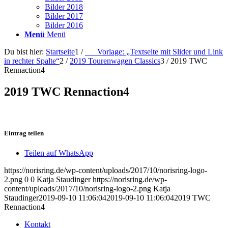
Bilder 2018
Bilder 2017
Bilder 2016
Menü
Menü
Du bist hier:
Startseite
1
/
___Vorlage: „Textseite mit Slider und Link
in rechter Spalte“
2
/
2019 Tourenwagen Classics
3
/
2019 TWC
Rennaction4
2019 TWC Rennaction4
Eintrag teilen
Teilen auf WhatsApp
https://norisring.de/wp-content/uploads/2017/10/norisring-logo-
2.png
0
0
Katja Staudinger
https://norisring.de/wp-
content/uploads/2017/10/norisring-logo-2.png
Katja
Staudinger
2019-09-10 11:06:04
2019-09-10 11:06:04
2019 TWC
Rennaction4
Kontakt