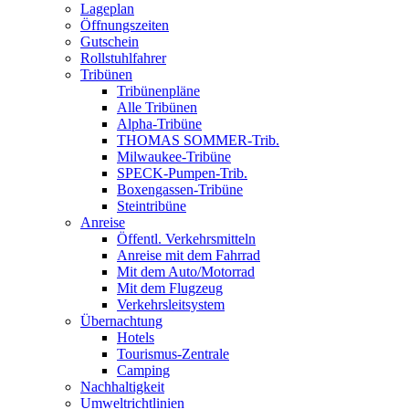
Lageplan
Öffnungszeiten
Gutschein
Rollstuhlfahrer
Tribünen
Tribünenpläne
Alle Tribünen
Alpha-Tribüne
THOMAS SOMMER-Trib.
Milwaukee-Tribüne
SPECK-Pumpen-Trib.
Boxengassen-Tribüne
Steintribüne
Anreise
Öffentl. Verkehrsmitteln
Anreise mit dem Fahrrad
Mit dem Auto/Motorrad
Mit dem Flugzeug
Verkehrsleitsystem
Übernachtung
Hotels
Tourismus-Zentrale
Camping
Nachhaltigkeit
Umweltrichtlinien