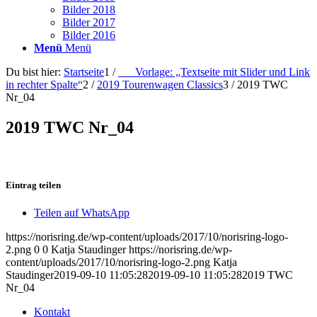
Bilder 2018
Bilder 2017
Bilder 2016
Menü
Menü
Du bist hier:
Startseite
1
/
___Vorlage: „Textseite mit Slider und Link
in rechter Spalte“
2
/
2019 Tourenwagen Classics
3
/
2019 TWC
Nr_04
2019 TWC Nr_04
Eintrag teilen
Teilen auf WhatsApp
https://norisring.de/wp-content/uploads/2017/10/norisring-logo-
2.png
0
0
Katja Staudinger
https://norisring.de/wp-
content/uploads/2017/10/norisring-logo-2.png
Katja
Staudinger
2019-09-10 11:05:28
2019-09-10 11:05:28
2019 TWC
Nr_04
Kontakt