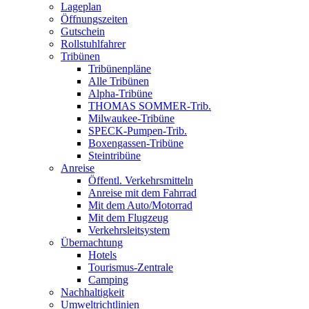
Lageplan
Öffnungszeiten
Gutschein
Rollstuhlfahrer
Tribünen
Tribünenpläne
Alle Tribünen
Alpha-Tribüne
THOMAS SOMMER-Trib.
Milwaukee-Tribüne
SPECK-Pumpen-Trib.
Boxengassen-Tribüne
Steintribüne
Anreise
Öffentl. Verkehrsmitteln
Anreise mit dem Fahrrad
Mit dem Auto/Motorrad
Mit dem Flugzeug
Verkehrsleitsystem
Übernachtung
Hotels
Tourismus-Zentrale
Camping
Nachhaltigkeit
Umweltrichtlinien