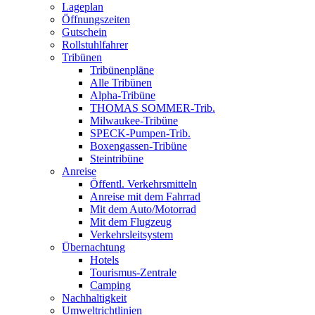
Lageplan
Öffnungszeiten
Gutschein
Rollstuhlfahrer
Tribünen
Tribünenpläne
Alle Tribünen
Alpha-Tribüne
THOMAS SOMMER-Trib.
Milwaukee-Tribüne
SPECK-Pumpen-Trib.
Boxengassen-Tribüne
Steintribüne
Anreise
Öffentl. Verkehrsmitteln
Anreise mit dem Fahrrad
Mit dem Auto/Motorrad
Mit dem Flugzeug
Verkehrsleitsystem
Übernachtung
Hotels
Tourismus-Zentrale
Camping
Nachhaltigkeit
Umweltrichtlinien