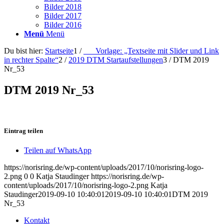
Bilder 2018
Bilder 2017
Bilder 2016
Menü
Menü
Du bist hier:
Startseite
1
/
___Vorlage: „Textseite mit Slider und Link
in rechter Spalte“
2
/
2019 DTM Startaufstellungen
3
/
DTM 2019
Nr_53
DTM 2019 Nr_53
Eintrag teilen
Teilen auf WhatsApp
https://norisring.de/wp-content/uploads/2017/10/norisring-logo-
2.png
0
0
Katja Staudinger
https://norisring.de/wp-
content/uploads/2017/10/norisring-logo-2.png
Katja
Staudinger
2019-09-10 10:40:01
2019-09-10 10:40:01
DTM 2019
Nr_53
Kontakt