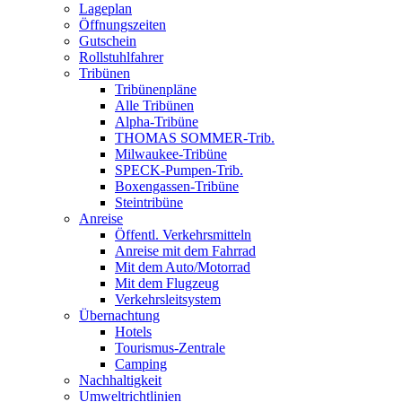
Lageplan
Öffnungszeiten
Gutschein
Rollstuhlfahrer
Tribünen
Tribünenpläne
Alle Tribünen
Alpha-Tribüne
THOMAS SOMMER-Trib.
Milwaukee-Tribüne
SPECK-Pumpen-Trib.
Boxengassen-Tribüne
Steintribüne
Anreise
Öffentl. Verkehrsmitteln
Anreise mit dem Fahrrad
Mit dem Auto/Motorrad
Mit dem Flugzeug
Verkehrsleitsystem
Übernachtung
Hotels
Tourismus-Zentrale
Camping
Nachhaltigkeit
Umweltrichtlinien